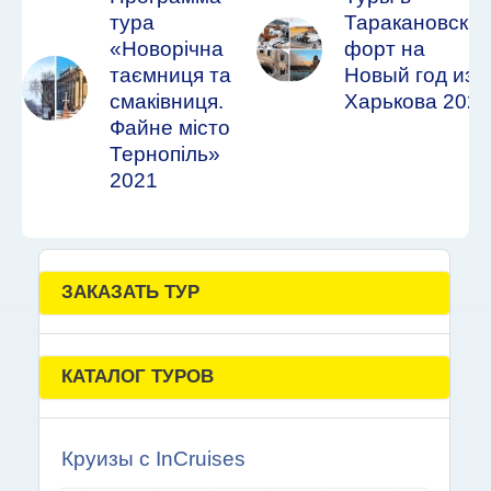
тура
Таракановски
«Новорічна
форт на
таємниця та
Новый год из
смаківниця.
Харькова 2022
Файне місто
Тернопіль»
2021
ЗАКАЗАТЬ ТУР
КАТАЛОГ ТУРОВ
Круизы с InCruises