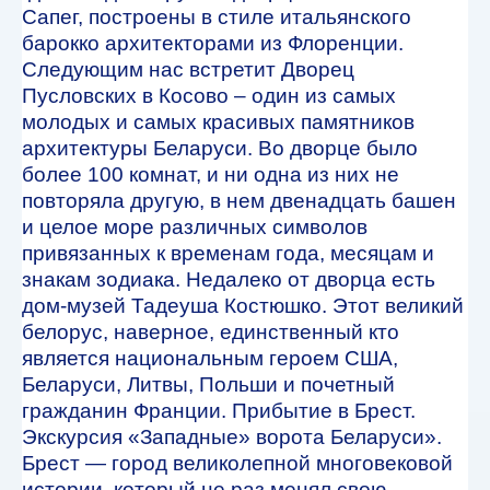
Сапег, построены в стиле итальянского
барокко архитекторами из Флоренции.
Следующим нас встретит Дворец
Пусловских в Косово – один из самых
молодых и самых красивых памятников
архитектуры Беларуси. Во дворце было
более 100 комнат, и ни одна из них не
повторяла другую, в нем двенадцать башен
и целое море различных символов
привязанных к временам года, месяцам и
знакам зодиака. Недалеко от дворца есть
дом-музей Тадеуша Костюшко. Этот великий
белорус, наверное, единственный кто
является национальным героем США,
Беларуси, Литвы, Польши и почетный
гражданин Франции. Прибытие в Брест.
Экскурсия «Западные» ворота Беларуси».
Брест — город великолепной многовековой
истории, который не раз менял свою