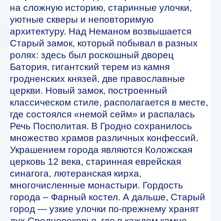
на сложную историю, старинные улочки,
уютные скверы и неповторимую
архитектуру. Над Неманом возвышается
Старый замок, который побывал в разных
ролях: здесь был роскошный дворец
Батория, гигантский терем из камня
гродненских князей, две православные
церкви. Новый замок, построенный
классическом стиле, располагается в месте,
где состоялся «немой сейм» и распалась
Речь Посполитая. В Гродно сохранилось
множество храмов различных конфессий.
Украшением города являются Коложская
церковь 12 века, старинная еврейская
синагога, лютеранская кирха,
многочисленные монастыри. Гордость
города – Фарный костел. А дальше, Старый
город — узкие улочки по-прежнему хранят
дух Средневековья, где в каждом камне