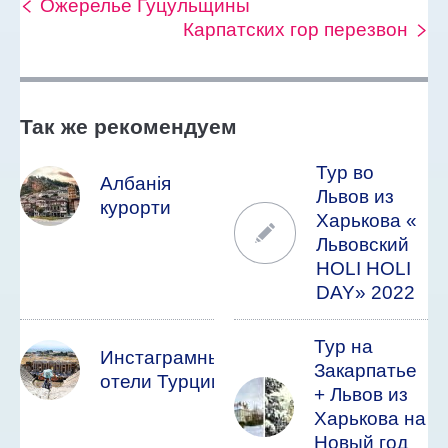
Ожерелье Гуцульщины
Карпатских гор перезвон
Так же рекомендуем
Тур во
Албанія
Львов из
курорти
Харькова «
Львовский
HOLI HOLI
DAY» 2022
Тур на
Инстаграмные
Закарпатье
отели Турции
+ Львов из
Харькова на
Новый год