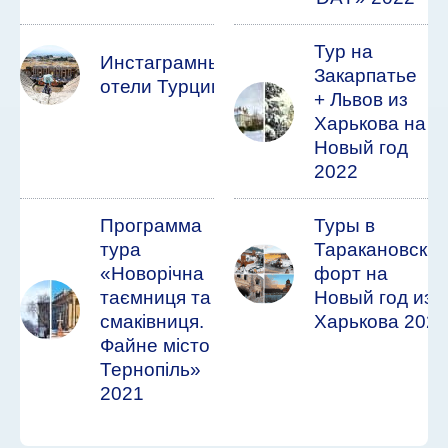
Тур на
Инстаграмные
Закарпатье
отели Турции
+ Львов из
Харькова на
Новый год
2022
Программа
Туры в
тура
Таракановски
«Новорічна
форт на
таємниця та
Новый год из
смаківниця.
Харькова 2022
Файне місто
Тернопіль»
2021