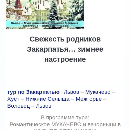
Автобусные туры
ГОРЯЩИЕ ТУРЫ
туры дня
Свежесть родников
Отели
Закарпатья… зимнее
настроение
Контакты
тур по Закарпатью
Львов – Мукачево –
Хуст – Нижние Селыща – Межгорье –
Воловец – Львов
В программе тура:
Романтическое МУКАЧЕВО и вечорныци в