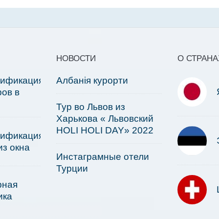
НОВОСТИ
О СТРАНА
сификация
Албанія курорти
ов в
Тур во Львов из
Харькова « Львовский
HOLI HOLI DAY» 2022
сификация
из окна
Инстаграмные отели
Турции
рная
ика