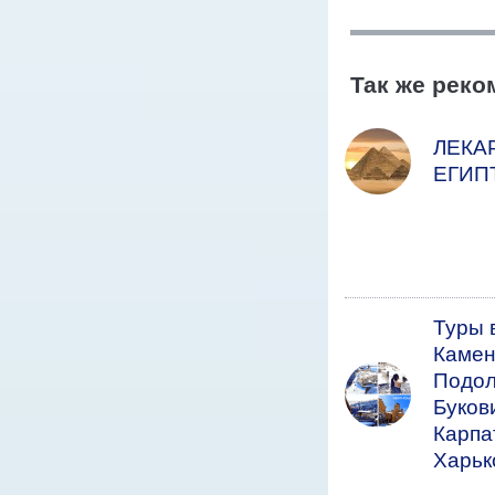
Так же рек
ЛЕКА
ЕГИП
Туры 
Камен
Подол
Буков
Карпа
Харьк