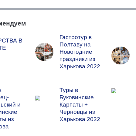
омендуем
Гастротур в
РСТВА В
Полтаву на
ТЕ
Новогодние
праздники из
Харькова 2022
в
Туры в
ец-
Буковинские
ьский и
Карпаты +
инские
Черновцы из
ты из
Харькова 2022
ова