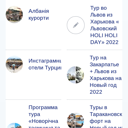
Тур во
Албанія
Львов из
курорти
Харькова «
Львовский
HOLI HOLI
DAY» 2022
Тур на
Инстаграмные
Закарпатье
отели Турции
+ Львов из
Харькова на
Новый год
2022
Программа
Туры в
тура
Таракановски
«Новорічна
форт на
таємниця та
Новый год из