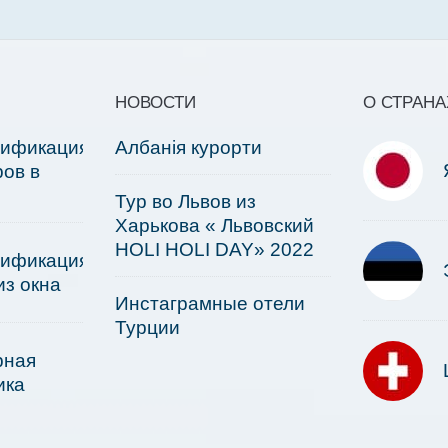
НОВОСТИ
О СТРАНА
сификация
Албанія курорти
ов в
Тур во Львов из
Харькова « Львовский
HOLI HOLI DAY» 2022
сификация
из окна
Инстаграмные отели
Турции
рная
ика