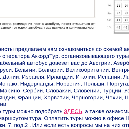
исты предлагаем вам ознакомиться со схемой а
о оператора АккордТур, организовывающего туры
абельный автобус довезет вас до Австрии, Азер
руси, Бельгии, Болгарии, Великобритании, Венгр
, Дании, Израиля, Ирландии, Италии, Испании, Л
Монако, Нидерланды, Норвегия, Польши, Португа
Марино, Сербии, Словакии, Словении, Турции, У
яндии, Франции, Хорватии, Черногории, Чехии, 
ии.
е туры можно подобрать
ЗДЕСЬ
, а также ознаком
маршрутом тура. Оплатить туры можно в офисе Н
ки, 7, под.2 . Или если есть вопросы мы на них о