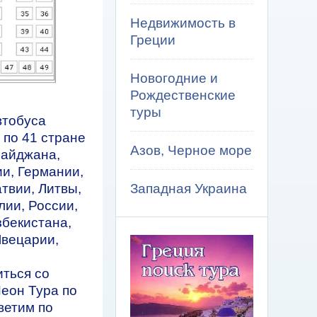
Недвижимость в
Греции
Новогодние и
Рождественские
туры
втобуса
 по 41 стране
Азов, Черное море
байджана,
ии, Германии,
Западная Украина
атвии, Литвы,
лии, России,
збекистана,
Швецарии,
иться со
еон Тура по
тветим по