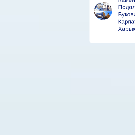
Подол
Буков
Карпа
Харьк