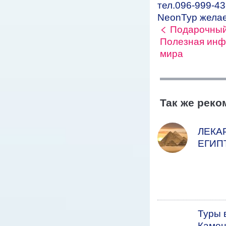
тел.096-999-43
NeonТур желае
Подарочный
Полезная инф
мира
Так же рек
ЛЕКА
ЕГИП
Туры 
Камен