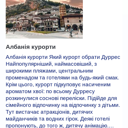
Автобусные туры
ГОРЯЩИЕ ТУРЫ
туры дня
Отели
Албанія курорти
Албанія курорти Який курорт обрати Дуррес
Контакты
Найпопулярніший, наймасовіший, з
широкими пляжами, центральним
променадом та готелями на будь-який смак.
Крім цього, курорт підкуповує насиченим
ароматом хвої: по всьому Дурресу
розкинулися соснові переліски. Підійде для
сімейного відпочинку на відпочинку з дітьми.
Тут вистачає атракціонів, дитячих
майданчиків та водних гірок. Деякі готелі
пропонують, до того ж, дитячу анімацію.…