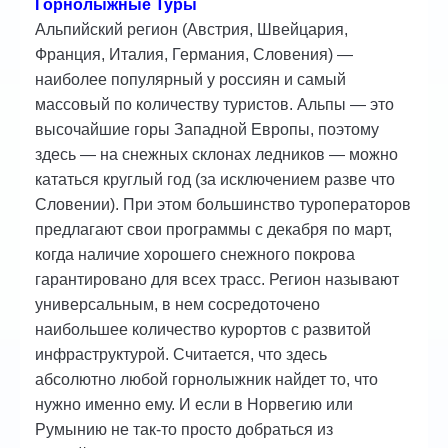
Горнолыжные Туры
Автобусные туры
Альпийский регион (Австрия, Швейцария,
Франция, Италия, Германия, Словения) —
ГОРЯЩИЕ ТУРЫ
наиболее популярный у россиян и самый
массовый по количеству туристов. Альпы — это
туры дня
высочайшие горы Западной Европы, поэтому
здесь — на снежных склонах ледников — можно
Отели
кататься круглый год (за исключением разве что
Контакты
Словении). При этом большинство туроператоров
предлагают свои программы с декабря по март,
когда наличие хорошего снежного покрова
гарантировано для всех трасс. Регион называют
универсальным, в нем сосредоточено
наибольшее количество курортов c развитой
инфраструктурой. Считается, что здесь
абсолютно любой горнолыжник найдет то, что
нужно именно ему. И если в Норвегию или
Румынию не так-то просто добраться из