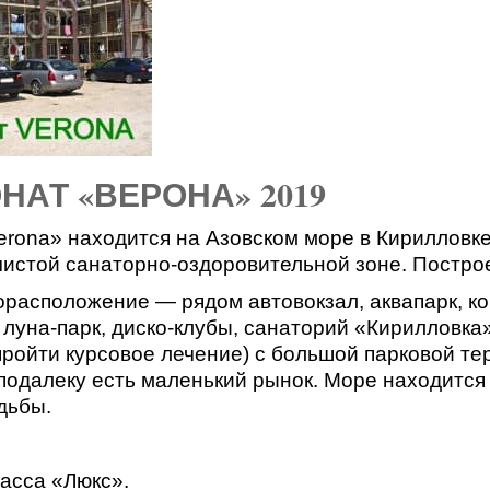
АТ «ВЕРОНА» 2019
rona» находится на Азовском море в Кирилловке
чистой санаторно-оздоровительной зоне. Построе
расположение — рядом автовокзал, аквапарк, ко
луна-парк, диско-клубы, санаторий «Кирилловка»
ройти курсовое лечение) с большой парковой те
подалеку есть маленький рынок. Море находится
дьбы.
асса «Люкс».