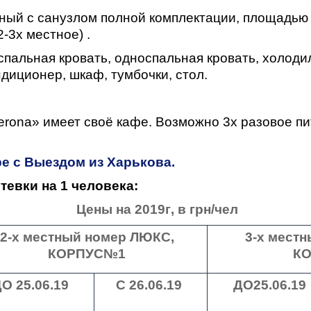
тный с санузлом полной комплектации, площадью
-3х местное) .
спальная кровать, односпальная кровать, холоди
ндиционер, шкаф, тумбочки, стол.
erona» имеет своё кафе. Возможно 3х разовое п
е с Выездом из Харькова.
тевки на 1 человека:
Цены на
2019г
, в грн/чел
2-х местный номер ЛЮКС,
3-х мест
КОРПУС№1
К
ДО
25.06.19
С
26.06.19
ДО
25.06.19