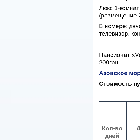
Люкс 1-комна
(размещение 2
В номере: дву
телевизор, ко
Пансионат «V
200грн
Азовское мор
Стоимость пу
Кол-во
дней