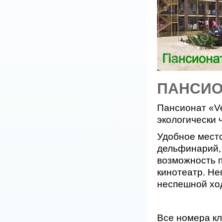
ПАНСИОН
Пансионат «Ve
экологически 
Удобное место
дельфинарий, 
возможность п
кинотеатр. Не
неспешной хо
Все номера кл