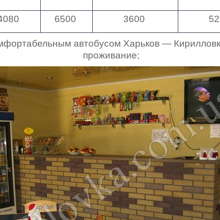
4080
6500
3600
52
омфортабельным автобусом Харьков — Кирилловк
проживание;