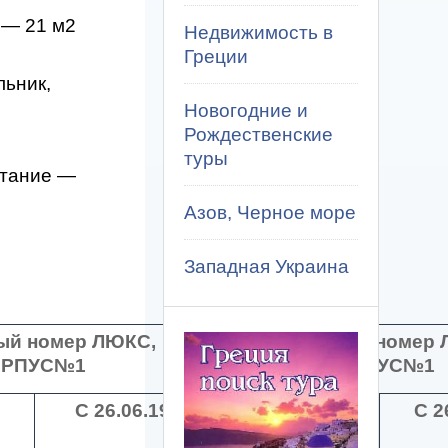
 — 21 м2
Недвижимость в
Греции
льник,
Новогодние и
Рождественские
туры
итание —
Азов, Черное море
Западная Украина
ный номер ЛЮКС,
4-х местный номер
ОРПУС№1
КОРПУС№1
С
26.06.19
ДО
25.06.19
С
2