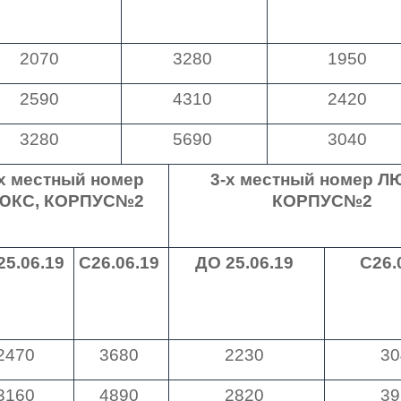
2070
3280
1950
2590
4310
2420
3280
5690
3040
-х местный номер
3-х местный номер Л
ЮКС, КОРПУС№2
КОРПУС№2
25.06.19
С
26.06.19
ДО
25.06.19
С
26.
2470
3680
2230
30
3160
4890
2820
39