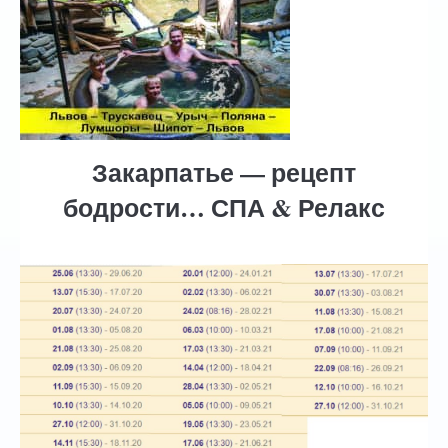
Автобусные туры
ГОРЯЩИЕ ТУРЫ
туры дня
Отели
Закарпатье — рецепт
бодрости… СПА & Релакс
Контакты